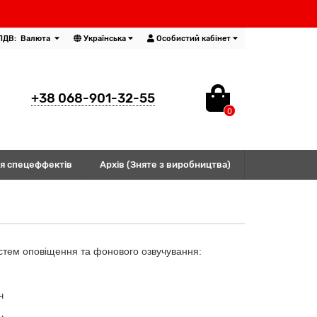
ПДВ:
Валюта
Українська
Особистий кабінет
+38 068-901-32-55
0
я спецеффектів
Архів (Зняте з виробництва)
стем оповіщення та фонового озвучування:
ч