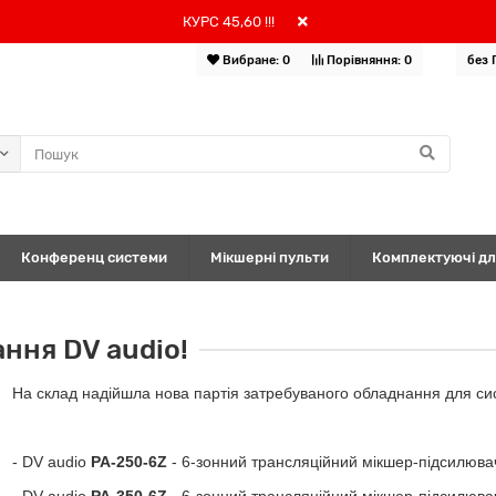
КУРС 45,60 !!!
Вибране:
0
Порівняння:
0
без 
Конференц системи
Мікшерні пульти
Комплектуючі дл
ння DV audio!
На склад надійшла нова партія затребуваного обладнання для си
- DV audio
PA-250-6Z
- 6-зонний трансляційний мікшер-підсилюва