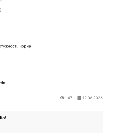
ч
)
отужності, чорна
тів.
147
12.06.2026
io!