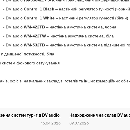
- DV audio
PA-350-6Z
- 6-зонний трансляційний мікшер-підсилюва
- DV audio
Control 1 Black
– настінний регулятор гучності (чорний
- DV audio
Control 1 White
– настінний регулятор гучності (білий)
- DV audio
WM-422TB
– настінна акустична система, чорна
- DV audio
WM-422TW
– настінна акустична система, біла
- DV audio
WM-532TB
– настінна акустична система підвищеної п
 підвищеної потужності, біла
я систем фонового озвучування
ів, офісів, навчальних закладів, готелів та інших комерційних об'єк
ння систем тур-гід DV audio!
Надходження на склад DV aud
16.04.2026
09.07.2026