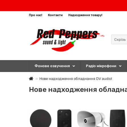
Про нас!
Контакти
Надходження товару!
Скрізь
Фонове озвучення
Радіо мікрофони
Нове надходження обладнання DV audio!
Нове надходження обладна