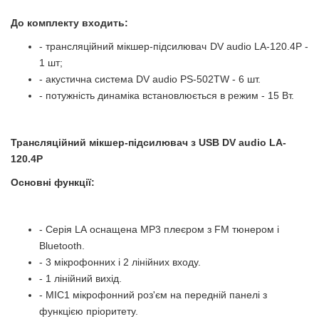
До комплекту входить:
- трансляційний мікшер-підсилювач
DV audio LA-120.4P
-
1 шт;
- акустична система
DV
audio
PS
-502
TW
- 6 шт.
- потужність динаміка встановлюється в режим - 15 Вт.
Трансляційний мікшер-підсилювач з
USB
DV
audio
LA
-
120.4
P
Основні функції:
- Серія LА оснащена MP3 плеєром з FM тюнером і
Bluetooth.
- 3 мікрофонних і 2 лінійних входу.
- 1 лінійний вихід.
- MIC1 мікрофонний роз'єм на передній панелі з
функцією пріоритету.