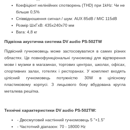
Коефіцієнт нелінійних спотворень (THD) при 1kHz: Чи не
більше 0,5%
Співвідношення сигнал / шум: AUX 85dB / MIC 115dB
Розмір ШхГхВ: 435х240х70 мм
Вага: 4,8 кг
Підвісна акустична система DV audio PS-502TW
Підвісний гучномовець може застосовуватися в самих різних
областях. Це повнофункціональні гучномовці для відтворення
мови і музики в магазинах, торгових центрах, школах, офісах,
спортивних залах, готелях і ресторанах. У комплект входять
цілісний гучномовець потужністю 30W в цілісному
пластиковому корпусі. З лицьового боку вбудована кругла
металева решітка.
Технічні характеристики
DV audio PS-502TW
:
- Двосмуговий настінний гучномовець 5 "+1.5"
- Частотний діапазон: 70 - 18000 Hz