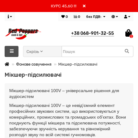
КУРС 45,60 !!!
0
0
без ПДВ:
+38 068-901-32-55
0
Скрізь
Фонове озвучення
Мікшер-підсилювачі
Мікшер-підсилювачі
Мікшер-підсилювачі 100V – універсальне рішення для
аудіосистем
Мікшер-підсилювачі 100V – це невід'ємний елемент
професійних звукових систем, що використовуються у
комерційних, промислових та громадських об'єктах. Вони
поєднують функції мікшера та підсилювача потужності,
забезпечуючи зручність керування та рівномірний
розподіл звуку по всій системі гучномовців.