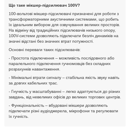
Що таке мікшер-підсилювач 100V?
100-вольтові мікшер-підсилювачі призначені для роботи з
трансформаторними акустичними системами, що робить
їх ідеальним вибором для озвучування великих просторів.
На відміну від традиційних підсилювачів низького опору,
100V-системи дозволяють підключати безліч динаміків на
значні відстані без значних втрат потужності.
Основні переваги таких підсилювачів:
- Простота підключення – можливість послідовного або
паралельного підключення гучномовців без складних
розрахунків навантаження.
- Мінімальні втрати сигналу – стабільна якість звуку навіть
за довгих кабельних трас.
- Гнучкість у масштабуванні – легко адаптуються до різних
завдань, від невеликих офісів до великих торгових центрів.
- Функціональність – вбудовані мікшери дозволяють
підключати різні аудіоджерела, мікрофони та регулювати
їх гучність.