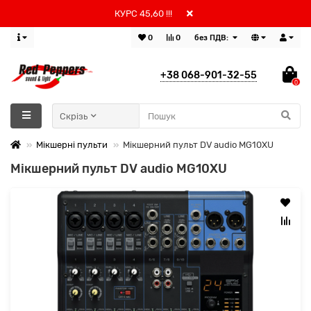
КУРС 45,60 !!!
0
0
без ПДВ:
+38 068-901-32-55
0
Скрізь
Мікшерні пульти
Мікшерний пульт DV audio MG10XU
Мікшерний пульт DV audio MG10XU