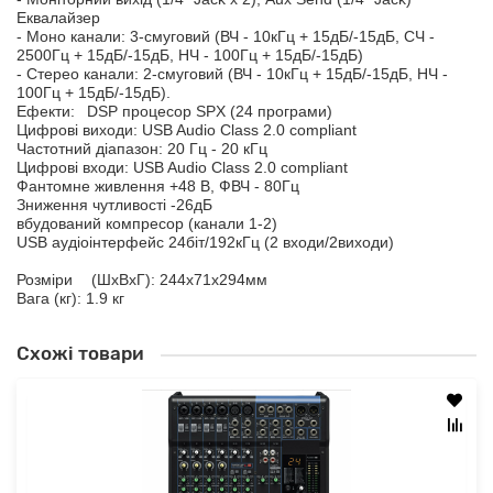
Еквалайзер
- Моно канали: 3-смуговий (ВЧ - 10кГц + 15дБ/-15дБ, СЧ -
2500Гц + 15дБ/-15дБ, НЧ - 100Гц + 15дБ/-15дБ)
- Стерео канали: 2-смуговий (ВЧ - 10кГц + 15дБ/-15дБ, НЧ -
100Гц + 15дБ/-15дБ).
Ефекти:
DSP процесор SPX (24 програми)
Цифрові виходи: USB Audio Class 2.0 compliant
Частотний діапазон: 20 Гц - 20 кГц
Цифрові входи: USB Audio Class 2.0 compliant
Фантомне живлення +48 В, ФВЧ - 80Гц
Зниження чутливості -26дБ
вбудований компресор (канали 1-2)
USB аудіоінтерфейс 24біт/192кГц (2 входи/2виходи)
Розміри
(ШхВхГ): 244x71x294мм
Вага (кг): 1.9 кг
Схожі товари