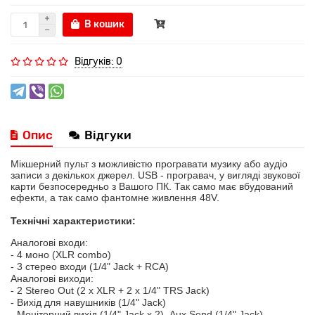
В кошик
Відгуків: 0
Опис
Відгуки
Мікшерний пульт з можливістю програвати музику або аудіо
записи з декількох джерел. USB - програвач, у вигляді звукової
карти безпосередньо з Вашого ПК. Так само має вбудований
ефекти, а так само фантомне живлення 48V.
Технічні характеристики:
Аналогові входи:
- 4 моно (XLR combo)
- 3 стерео входи (1/4" Jack + RCA)
Аналогові виходи:
- 2 Stereo Out (2 x XLR + 2 x 1/4" TRS Jack)
- Вихід для навушників (1/4" Jack)
- Моніторний вихід (1/4" Jack x 2), Aux Send (1/4" Jack)