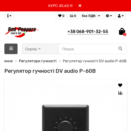
КУРС 45,60 !!!
0
0
без ПДВ:
+38 068-901-32-55
0
Скрізь
учення
Регулятори гучності
Регулятор гучності DV audio P-60B
Регулятор гучності DV audio P-60B