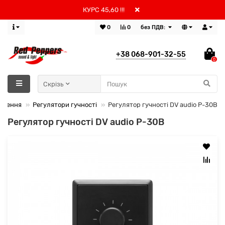
КУРС 45,60 !!!
0
0
без ПДВ:
+38 068-901-32-55
0
Скрізь
учення
Регулятори гучності
Регулятор гучності DV audio P-30B
Регулятор гучності DV audio P-30B